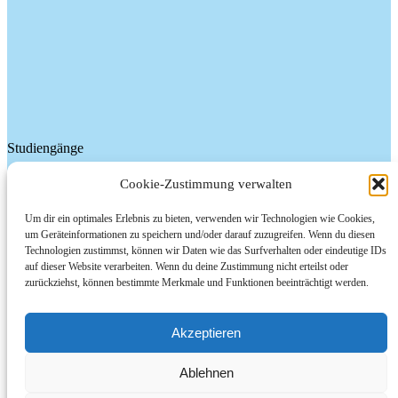
Studiengänge
Management im Gesundheitswesen (B.A.)
Cookie-Zustimmung verwalten
Pflege (B.Sc.)
eHealth (M.A.)
Um dir ein optimales Erlebnis zu bieten, verwenden wir Technologien wie Cookies,
um Geräteinformationen zu speichern und/oder darauf zuzugreifen. Wenn du diesen
Institut
Technologien zustimmst, können wir Daten wie das Surfverhalten oder eindeutige IDs
auf dieser Website verarbeiten. Wenn du deine Zustimmung nicht erteilst oder
Projekte
zurückziehst, können bestimmte Merkmale und Funktionen beeinträchtigt werden.
Team
Kontakt
Akzeptieren
Institut ieMVG
Ablehnen
Hochschule Flensburg
Kanzleistraße 91-93