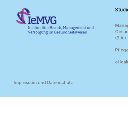
Stud
Mana
Gesun
(B.A.)
Pflege
eHealt
Impressum und Datenschutz