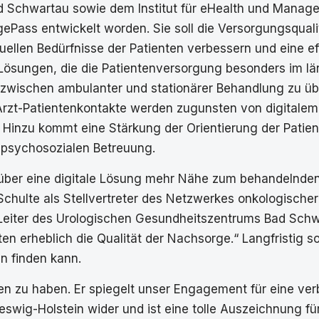
 Schwartau sowie dem Institut für eHealth und Manag
ePass entwickelt worden. Sie soll die Versorgungsqual
ellen Bedürfnisse der Patienten verbessern und eine ef
r Lösungen, die die Patientenversorgung besonders im l
e zwischen ambulanter und stationärer Behandlung zu üb
rzt-Patientenkontakte werden zugunsten von digitale
 Hinzu kommt eine Stärkung der Orientierung der Patie
psychosozialen Betreuung.
über eine digitale Lösung mehr Nähe zum behandelnden A
 Schulte als Stellvertreter des Netzwerkes onkologischer 
Leiter des Urologischen Gesundheitszentrums Bad Schwar
ten erheblich die Qualität der Nachsorge.“ Langfristig s
n finden kann.
en zu haben. Er spiegelt unser Engagement für eine ver
ig-Holstein wider und ist eine tolle Auszeichnung für d