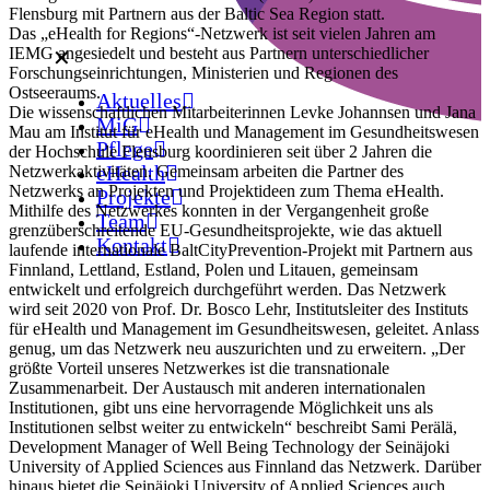
Flensburg mit Partnern aus der Baltic Sea Region statt.
Das „eHealth for Regions“-Netzwerk ist seit vielen Jahren am
IEMG angesiedelt und besteht aus Partnern unterschiedlicher
✕
Forschungseinrichtungen, Ministerien und Regionen des
Ostseeraums.
Aktuelles
Die wissenschaftlichen Mitarbeiterinnen Levke Johannsen und Jana
MiG
Mau am Institut für eHealth und Management im Gesundheitswesen
Pflege
der Hochschule Flensburg koordinieren seit über 2 Jahren die
eHealth
Netzwerkaktivitäten. Gemeinsam arbeiten die Partner des
Netzwerks an Projekten und Projektideen zum Thema eHealth.
Projekte
Mithilfe des Netzwerkes konnten in der Vergangenheit große
Team
grenzüberschreitende EU-Gesundheitsprojekte, wie das aktuell
Kontakt
laufende internationale BaltCityPrevention-Projekt mit Partnern aus
Finnland, Lettland, Estland, Polen und Litauen, gemeinsam
entwickelt und erfolgreich durchgeführt werden. Das Netzwerk
wird seit 2020 von Prof. Dr. Bosco Lehr, Institutsleiter des Instituts
für eHealth und Management im Gesundheitswesen, geleitet. Anlass
genug, um das Netzwerk neu auszurichten und zu erweitern. „Der
größte Vorteil unseres Netzwerkes ist die transnationale
Zusammenarbeit. Der Austausch mit anderen internationalen
Institutionen, gibt uns eine hervorragende Möglichkeit uns als
Institutionen selbst weiter zu entwickeln“ beschreibt Sami Perälä,
Development Manager of Well Being Technology der Seinäjoki
University of Applied Sciences aus Finnland das Netzwerk. Darüber
hinaus bietet die Seinäjoki University of Applied Sciences auch