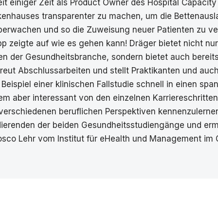
eit einiger Zeit als Product Owner des Hospital Capacity
enhauses transparenter zu machen, um die Bettenauslas
überwachen und so die Zuweisung neuer Patienten zu ve
p zeigte auf wie es gehen kann! Dräger bietet nicht n
en der Gesundheitsbranche, sondern bietet auch bereits
eut Abschlussarbeiten und stellt Praktikanten und auc
eispiel einer klinischen Fallstudie schnell in einen s
llem aber interessant von den einzelnen Karriereschritte
verschiedenen beruflichen Perspektiven kennenzulernen.
udierenden der beiden Gesundheitsstudiengänge und erm
r. Bosco Lehr vom Institut für eHealth und Management 