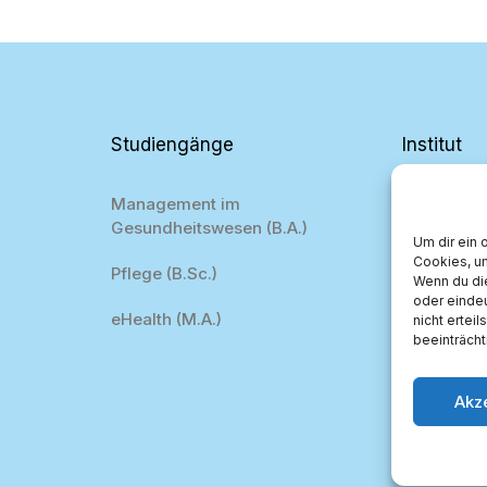
Studiengänge
Institut
Management im
Projekte
Gesundheitswesen (B.A.)
Um dir ein 
Team
Cookies, u
Pflege (B.Sc.)
Wenn du di
oder einde
eHealth (M.A.)
nicht ertei
beeinträcht
Akz