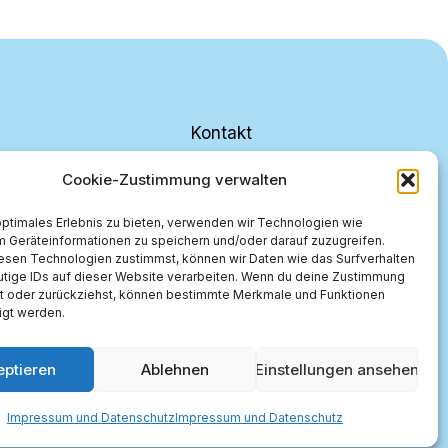
Kontakt
Cookie-Zustimmung verwalten
Institut ieMVG
Hochschule Flensburg
optimales Erlebnis zu bieten, verwenden wir Technologien wie
m Geräteinformationen zu speichern und/oder darauf zuzugreifen.
Kanzleistraße 91-93
esen Technologien zustimmst, können wir Daten wie das Surfverhalten
24943 Flensburg, Germany
utige IDs auf dieser Website verarbeiten. Wenn du deine Zustimmung
lst oder zurückziehst, können bestimmte Merkmale und Funktionen
igt werden.
eptieren
Ablehnen
Einstellungen ansehen
Impressum und Datenschutz
Impressum und Datenschutz
Impressum und Datenschutz